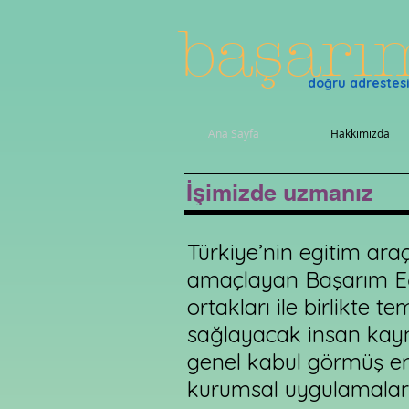
başar
doğru adrestesi
Ana Sayfa
Hakkımızda
İşimizde uzmanız
Türkiye’nin egitim ar
amaçlayan Başarım Eği
ortakları ile birlikte 
sağlayacak insan kayn
genel kabul görmüş en 
kurumsal uygulamalarımı