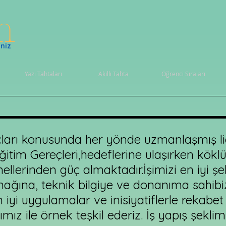
ım
niz
Yazı Tahtaları
Akıllı Tahta
Öğrenci Sıraları
açları konusunda her yönde uzmanlaşmış 
tim Gereçleri,hedeflerine ulaşırken kökl
temellerinden güç almaktadır.İşimizi en iyi 
ağına, teknik bilgiye ve donanıma sahibi
iyi uygulamalar ve inisiyatiflerle rekabet
z ile örnek teşkil ederiz. İş yapış şeklimiz