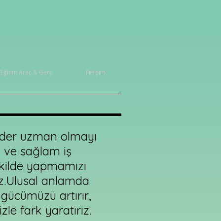
Eğitim Araç & Gerç.
İletişim
lider uzman olmayı
ü ve sağlam iş
şekilde yapmamızı
z.Ulusal anlamda
 gücümüzü artırır,
le fark yaratırız.