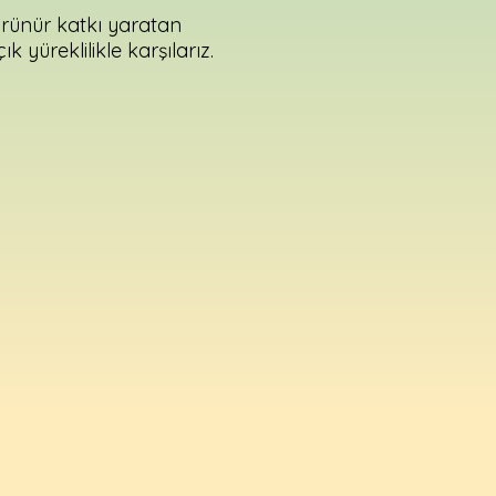
görünür katkı yaratan
çık yüreklilikle karşılarız.