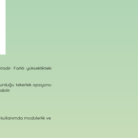
adır. Farklı yükseklikteki
durduğu tekerlek opsiyonu
bilir.
k kullanımda modülerlik ve