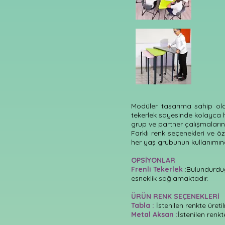
Modüler tasarıma sahip olan 
tekerlek sayesinde kolayca h
grup ve partner çalışmalarını
Farklı renk seçenekleri ve öz
her yaş grubunun kullanımın
OPSİYONLAR
Frenli Tekerlek
:Bulundurduğ
esneklik sağlamaktadır.
ÜRÜN RENK SEÇENEKLERİ
Tabla :
İstenilen renkte üreti
Metal Aksan :
İstenilen renkt