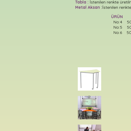
Tabla :
İstenilen renkte üretil
Metal Aksan :
İstenilen renkte
ÜRÜ
No:4 50x7
No:5 50x7
No:6 50x7