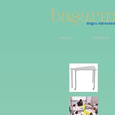
başar
doğru adrestesi
Ana Sayfa
Hakkımızda